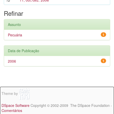
12
11, out./dez. 2006
Refinar
Assunto
Pecuária
1
Data de Publicação
2006
1
Theme by
DSpace Software
Copyright © 2002-2009 The DSpace Foundation -
Comentários