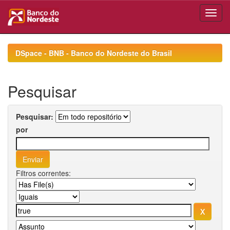
Skip
navigation
DSpace - BNB - Banco do Nordeste do Brasil
Pesquisar
Pesquisar:
por
Filtros correntes: