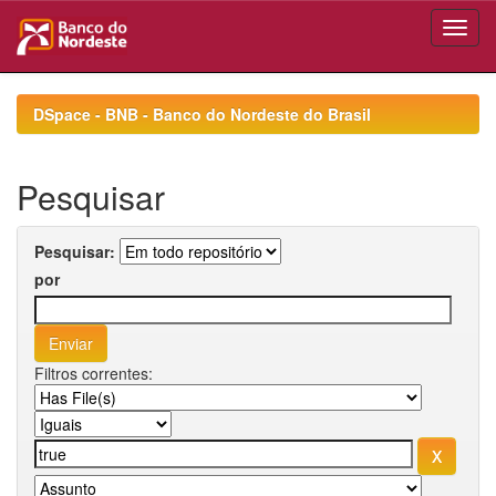
Skip
navigation
DSpace - BNB - Banco do Nordeste do Brasil
Pesquisar
Pesquisar:
por
Filtros correntes: