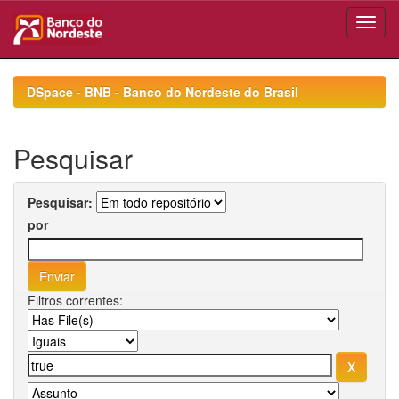
Skip
navigation
DSpace - BNB - Banco do Nordeste do Brasil
Pesquisar
Pesquisar:
por
Filtros correntes: