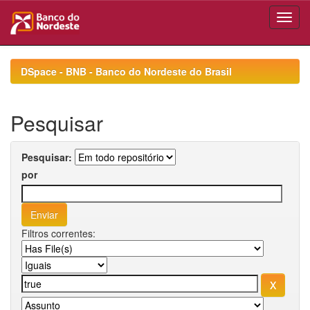
Skip
navigation
DSpace - BNB - Banco do Nordeste do Brasil
Pesquisar
Pesquisar:
por
Filtros correntes: