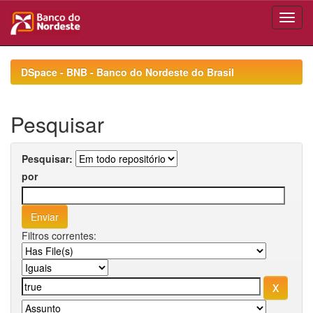
Skip
navigation
DSpace - BNB - Banco do Nordeste do Brasil
Pesquisar
Pesquisar:
por
Filtros correntes: