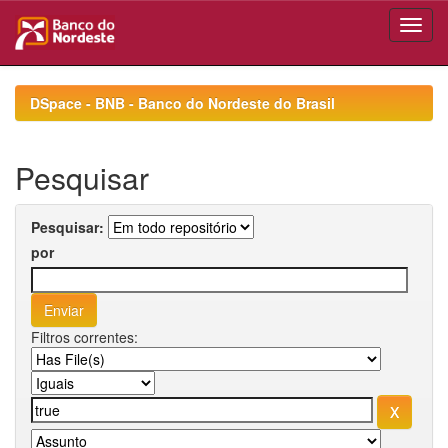
Skip
navigation
DSpace - BNB - Banco do Nordeste do Brasil
Pesquisar
Pesquisar:
por
Filtros correntes: