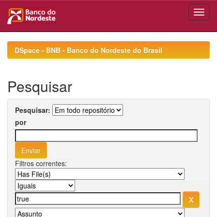
Skip
navigation
DSpace - BNB - Banco do Nordeste do Brasil
Pesquisar
Pesquisar:
por
Filtros correntes: