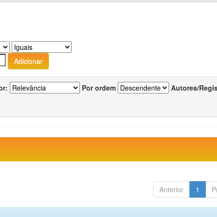
or:
Por ordem
Autores/Regi
Anterior
1
P