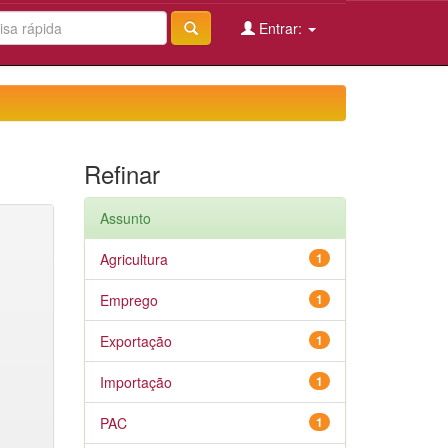
Entrar:
Refinar
Assunto
Agricultura
1
Emprego
1
Exportação
1
Importação
1
PAC
1