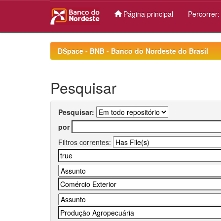
Página principal
Percorrer
Skip
navigation
DSpace - BNB - Banco do Nordeste do Brasil
Pesquisar
Pesquisar:
por
Filtros correntes: