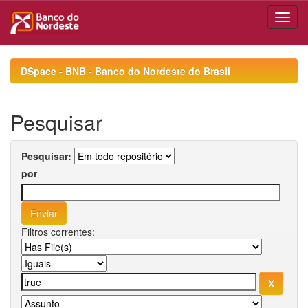
Skip
navigation
DSpace - BNB - Banco do Nordeste do Brasil
Pesquisar
Pesquisar:
por
Filtros correntes: