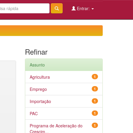
Entrar:
Refinar
Assunto
Agricultura
1
Emprego
1
Importação
1
PAC
1
Programa de Aceleração do
1
Crescim...