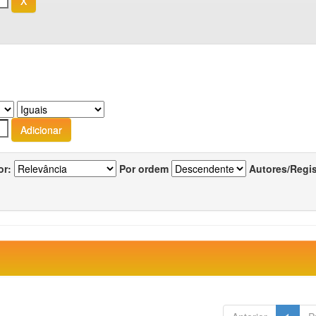
or:
Por ordem
Autores/Regi