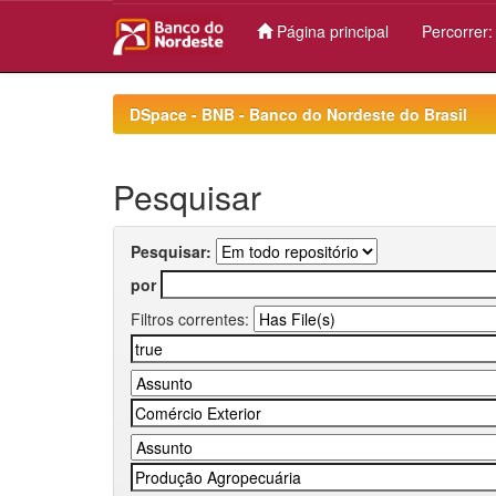
Página principal
Percorrer
Skip
navigation
DSpace - BNB - Banco do Nordeste do Brasil
Pesquisar
Pesquisar:
por
Filtros correntes: