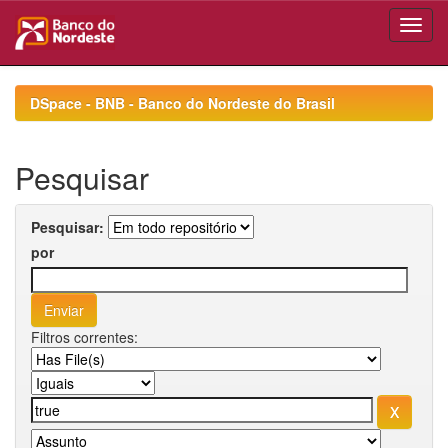
Skip
navigation
DSpace - BNB - Banco do Nordeste do Brasil
Pesquisar
Pesquisar:
por
Filtros correntes: