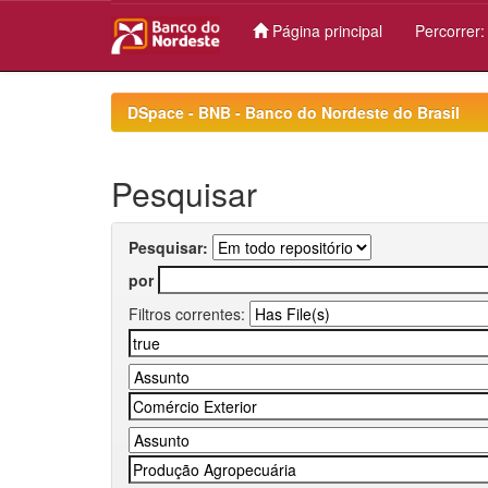
Página principal
Percorrer
Skip
navigation
DSpace - BNB - Banco do Nordeste do Brasil
Pesquisar
Pesquisar:
por
Filtros correntes: