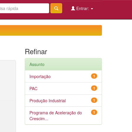
Entrar:
Refinar
Assunto
Importação
1
PAC
1
Produção Industrial
1
Programa de Aceleração do
1
Crescim...