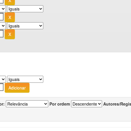
or:
Por ordem
Autores/Regi