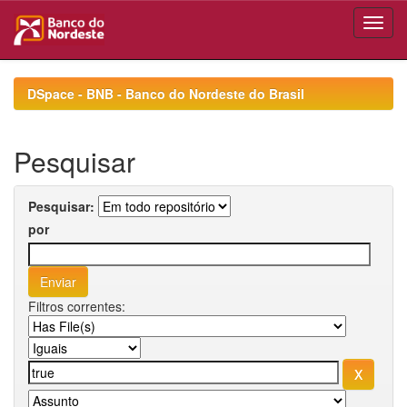
Skip
navigation
DSpace - BNB - Banco do Nordeste do Brasil
Pesquisar
Pesquisar:
por
Filtros correntes: