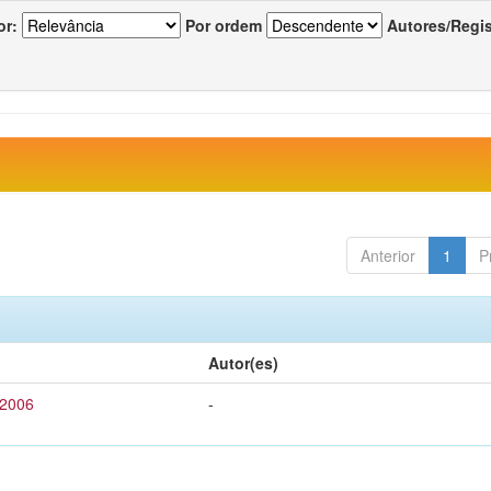
or:
Por ordem
Autores/Regi
Anterior
1
P
Autor(es)
 2006
-