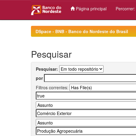
Página principal
Percorrer
Skip
navigation
DSpace - BNB - Banco do Nordeste do Brasil
Pesquisar
Pesquisar:
por
Filtros correntes: