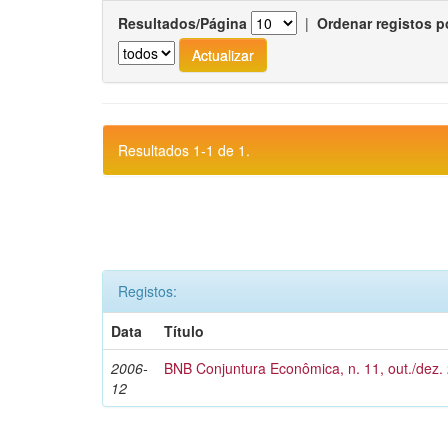
Resultados/Página
|
Ordenar registos p
Resultados 1-1 de 1.
Registos:
Data
Título
2006-
BNB Conjuntura Econômica, n. 11, out./dez.
12