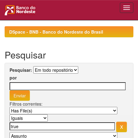
Skip
navigation
DSpace - BNB - Banco do Nordeste do Brasil
Pesquisar
Pesquisar:
por
Filtros correntes: