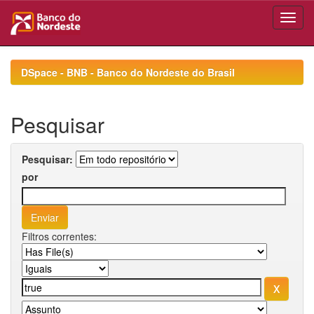
Skip
navigation
DSpace - BNB - Banco do Nordeste do Brasil
Pesquisar
Pesquisar:
por
Filtros correntes: