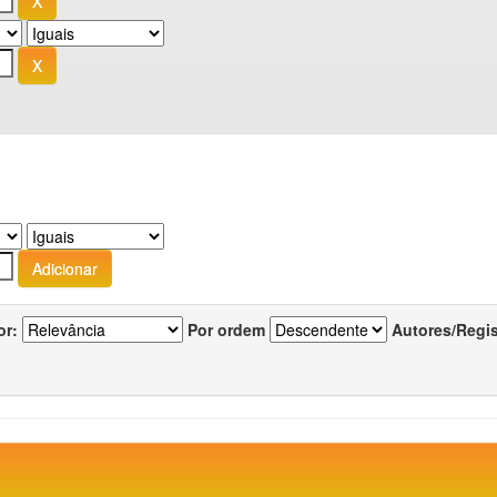
or:
Por ordem
Autores/Regi