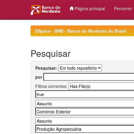
Página principal
Percorrer
Skip
navigation
DSpace - BNB - Banco do Nordeste do Brasil
Pesquisar
Pesquisar:
por
Filtros correntes: