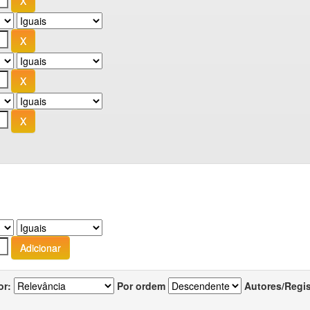
or:
Por ordem
Autores/Regi