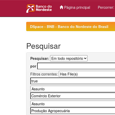
Página principal
Percorrer
Skip
navigation
DSpace - BNB - Banco do Nordeste do Brasil
Pesquisar
Pesquisar:
por
Filtros correntes: