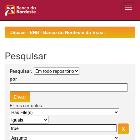
Skip
navigation
DSpace - BNB - Banco do Nordeste do Brasil
Pesquisar
Pesquisar:
por
Filtros correntes: