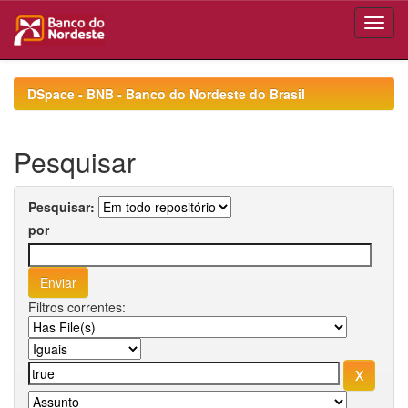
Skip
navigation
DSpace - BNB - Banco do Nordeste do Brasil
Pesquisar
Pesquisar:
por
Filtros correntes: