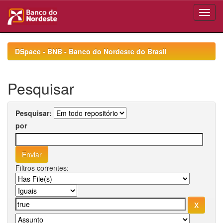
Skip
navigation
DSpace - BNB - Banco do Nordeste do Brasil
Pesquisar
Pesquisar:
por
Filtros correntes: