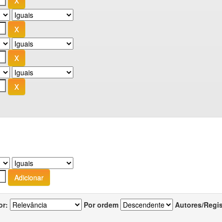
or:
Por ordem
Autores/Regi