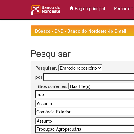
Página principal
Percorrer
Skip
navigation
DSpace - BNB - Banco do Nordeste do Brasil
Pesquisar
Pesquisar:
por
Filtros correntes: