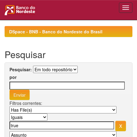
Skip
navigation
DSpace - BNB - Banco do Nordeste do Brasil
Pesquisar
Pesquisar:
por
Filtros correntes: