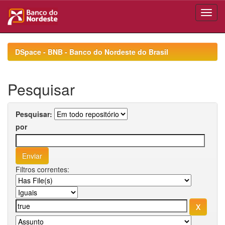
Skip
navigation
DSpace - BNB - Banco do Nordeste do Brasil
Pesquisar
Pesquisar:
por
Filtros correntes: