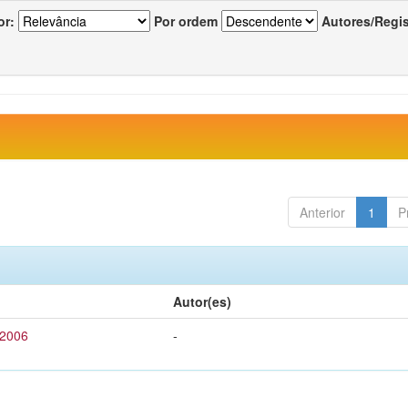
or:
Por ordem
Autores/Regi
Anterior
1
P
Autor(es)
 2006
-