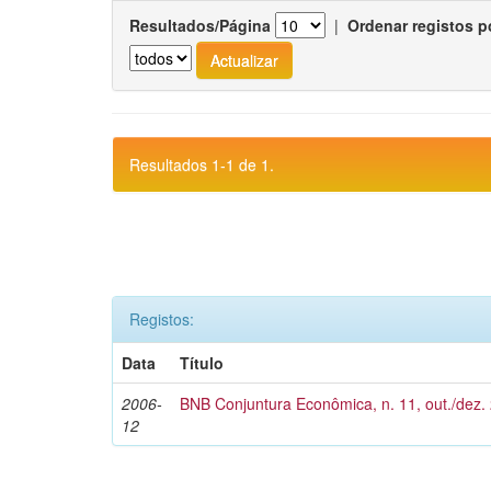
Resultados/Página
|
Ordenar registos p
Resultados 1-1 de 1.
Registos:
Data
Título
2006-
BNB Conjuntura Econômica, n. 11, out./dez.
12