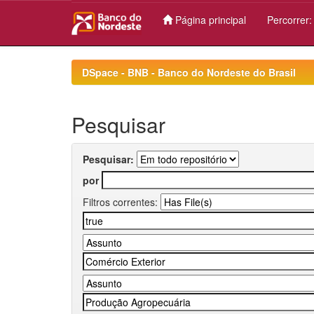
Página principal
Percorrer
Skip
navigation
DSpace - BNB - Banco do Nordeste do Brasil
Pesquisar
Pesquisar:
por
Filtros correntes: