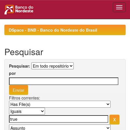
Skip
navigation
DSpace - BNB - Banco do Nordeste do Brasil
Pesquisar
Pesquisar:
por
Filtros correntes: