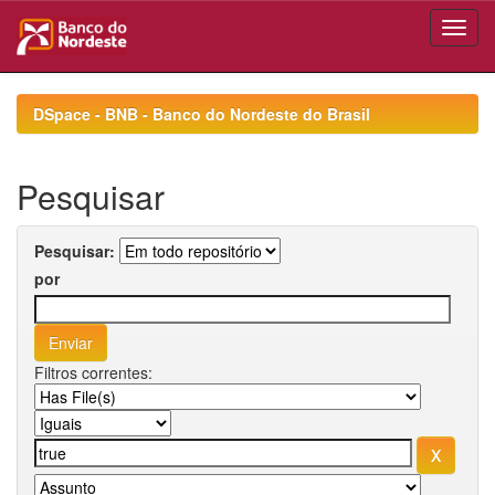
Skip
navigation
DSpace - BNB - Banco do Nordeste do Brasil
Pesquisar
Pesquisar:
por
Filtros correntes: