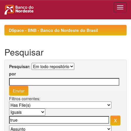
Skip
navigation
DSpace - BNB - Banco do Nordeste do Brasil
Pesquisar
Pesquisar:
por
Filtros correntes: