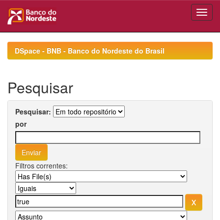
Skip
navigation
DSpace - BNB - Banco do Nordeste do Brasil
Pesquisar
Pesquisar:
por
Filtros correntes: