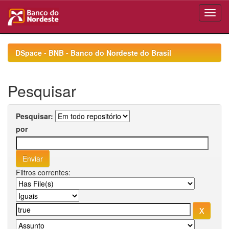
Skip
navigation
DSpace - BNB - Banco do Nordeste do Brasil
Pesquisar
Pesquisar:
por
Filtros correntes: