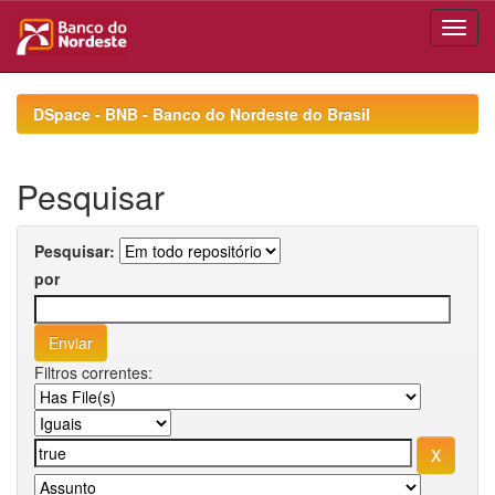
Skip
navigation
DSpace - BNB - Banco do Nordeste do Brasil
Pesquisar
Pesquisar:
por
Filtros correntes: