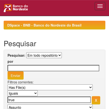
Skip
navigation
DSpace - BNB - Banco do Nordeste do Brasil
Pesquisar
Pesquisar:
por
Filtros correntes: