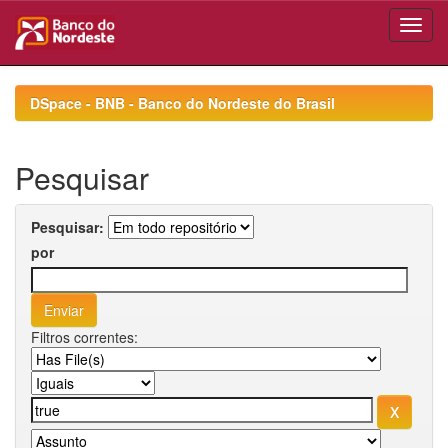
Skip
navigation
DSpace - BNB - Banco do Nordeste do Brasil
Pesquisar
Pesquisar:
por
Filtros correntes: