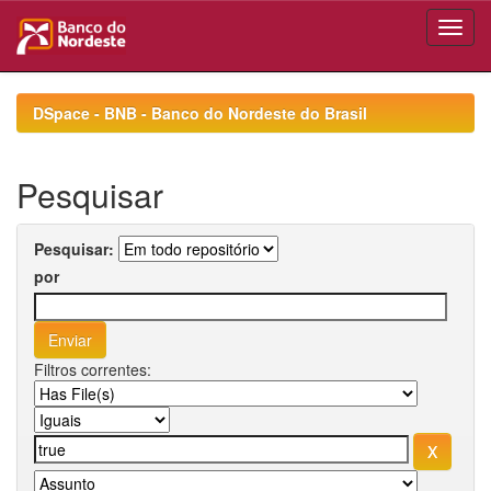
Skip
navigation
DSpace - BNB - Banco do Nordeste do Brasil
Pesquisar
Pesquisar:
por
Filtros correntes: