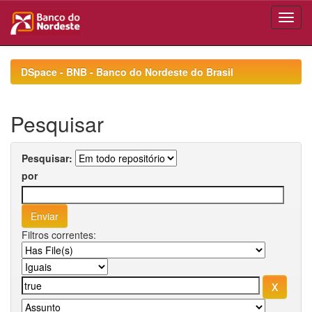
Skip
navigation
DSpace - BNB - Banco do Nordeste do Brasil
Pesquisar
Pesquisar:
por
Filtros correntes: