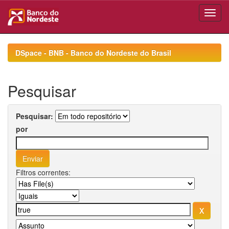
Skip
navigation
DSpace - BNB - Banco do Nordeste do Brasil
Pesquisar
Pesquisar:
por
Filtros correntes: