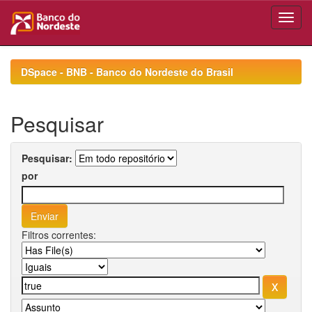
Skip
navigation
DSpace - BNB - Banco do Nordeste do Brasil
Pesquisar
Pesquisar:
por
Filtros correntes: