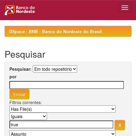
Skip
navigation
DSpace - BNB - Banco do Nordeste do Brasil
Pesquisar
Pesquisar:
por
Filtros correntes: