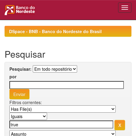
Skip
navigation
DSpace - BNB - Banco do Nordeste do Brasil
Pesquisar
Pesquisar:
por
Filtros correntes: