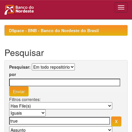
Skip
navigation
DSpace - BNB - Banco do Nordeste do Brasil
Pesquisar
Pesquisar:
por
Filtros correntes: