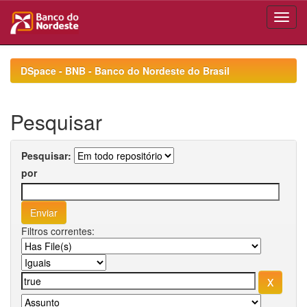
Skip
navigation
DSpace - BNB - Banco do Nordeste do Brasil
Pesquisar
Pesquisar:
por
Filtros correntes: