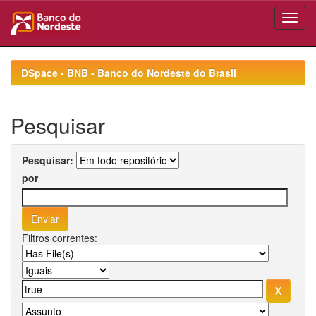
Skip
navigation
DSpace - BNB - Banco do Nordeste do Brasil
Pesquisar
Pesquisar:
por
Filtros correntes: