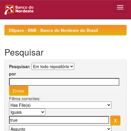
Skip
navigation
DSpace - BNB - Banco do Nordeste do Brasil
Pesquisar
Pesquisar:
por
Filtros correntes: