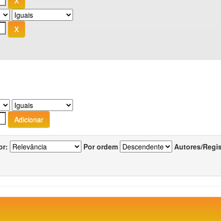
or:
Por ordem
Autores/Regi