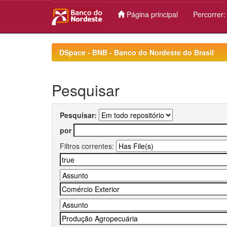
Página principal
Percorrer
Skip
navigation
DSpace - BNB - Banco do Nordeste do Brasil
Pesquisar
Pesquisar:
por
Filtros correntes: