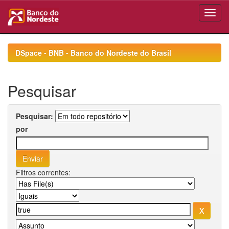
Skip
navigation
DSpace - BNB - Banco do Nordeste do Brasil
Pesquisar
Pesquisar:
por
Filtros correntes: