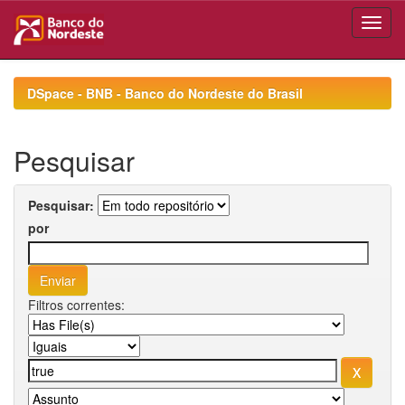
Skip
navigation
DSpace - BNB - Banco do Nordeste do Brasil
Pesquisar
Pesquisar:
por
Filtros correntes: