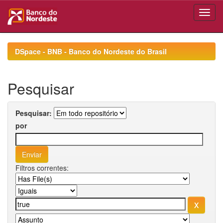
Skip
navigation
DSpace - BNB - Banco do Nordeste do Brasil
Pesquisar
Pesquisar:
por
Filtros correntes: