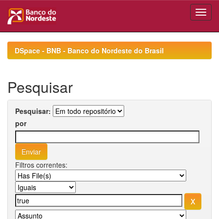
Skip
navigation
DSpace - BNB - Banco do Nordeste do Brasil
Pesquisar
Pesquisar:
por
Filtros correntes: