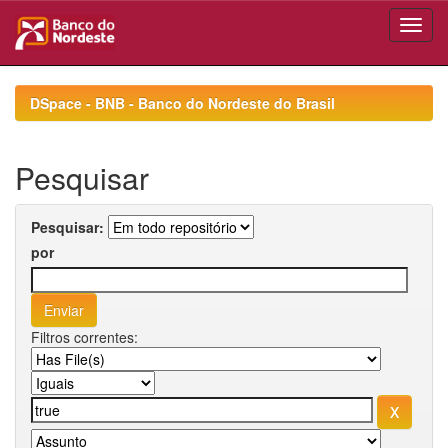
Skip
navigation
DSpace - BNB - Banco do Nordeste do Brasil
Pesquisar
Pesquisar:
por
Filtros correntes: