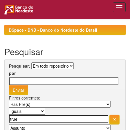
Skip
navigation
DSpace - BNB - Banco do Nordeste do Brasil
Pesquisar
Pesquisar:
por
Filtros correntes: